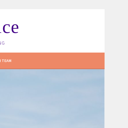
ice
NG
R TEAM